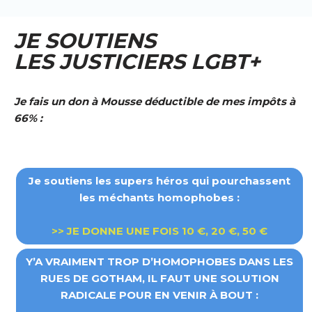
JE SOUTIENS
LES JUSTICIERS LGBT+
Je fais un don à Mousse déductible de mes impôts à
66% :
Je soutiens les supers héros qui pourchassent
les méchants homophobes :
>> JE DONNE UNE FOIS 10 €, 20 €, 50 €
Y’A VRAIMENT TROP D’HOMOPHOBES DANS LES
RUES DE GOTHAM, IL FAUT UNE SOLUTION
RADICALE POUR EN VENIR À BOUT :