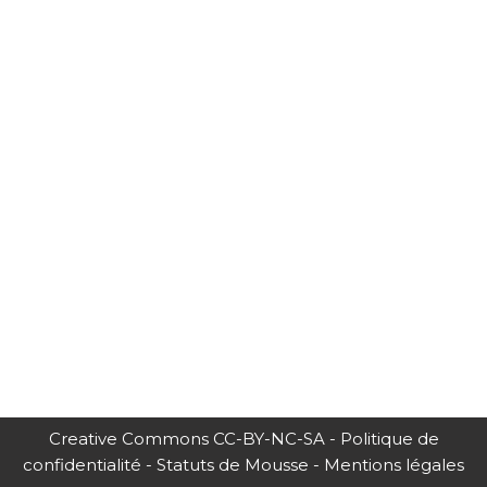
Creative Commons CC-BY-NC-SA
-
Politique de
confidentialité
-
Statuts de Mousse
-
Mentions légales