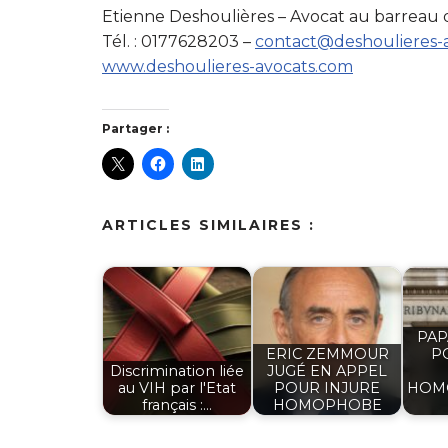
Etienne Deshoulières – Avocat au barreau 
Tél. : 0177628203 –
contact@deshoulieres-
www.deshoulieres-avocats.com
Partager :
ARTICLES SIMILAIRES :
PAP
ERIC ZEMMOUR
P
Discrimination liée
JUGÉ EN APPEL
au VIH par l'Etat
POUR INJURE
HOM
français :…
HOMOPHOBE