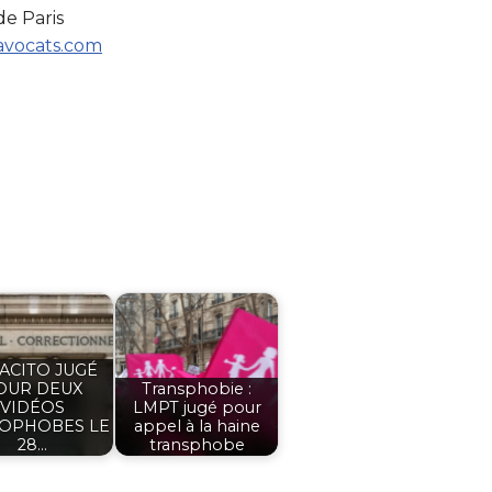
de Paris
avocats.com
ACITO JUGÉ
OUR DEUX
Transphobie :
VIDÉOS
LMPT jugé pour
OPHOBES LE
appel à la haine
28…
transphobe