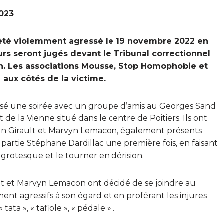
023
 été violemment agressé le 19 novembre 2022 en
urs seront jugés devant le Tribunal correctionnel
14h. Les associations Mousse, Stop Homophobie et
 aux côtés de la victime.
sé une soirée avec un groupe d’amis au Georges Sand
e la Vienne situé dans le centre de Poitiers. Ils ont
ntin Girault et Marvyn Lemacon, également présents
à partie Stéphane Dardillac une première fois, en faisant
 grotesque et le tourner en dérision.
lt et Marvyn Lemacon ont décidé de se joindre au
nt agressifs à son égard et en proférant les injures
ata », « tafiole », « pédale » .