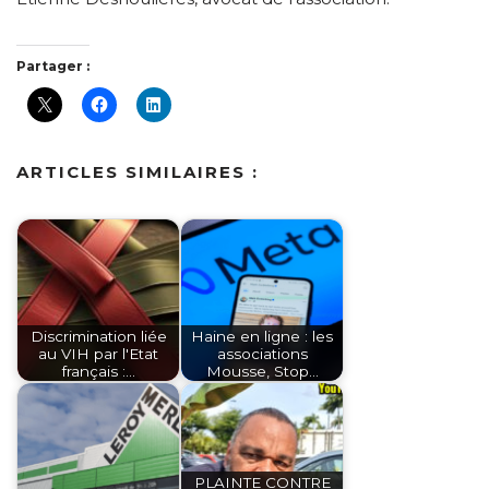
Partager :
ARTICLES SIMILAIRES :
Discrimination liée
Haine en ligne : les
au VIH par l'Etat
associations
français :…
Mousse, Stop…
PLAINTE CONTRE