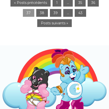
« Posts précédents
1
…
35
36
37
38
39
…
43
Posts suivants »