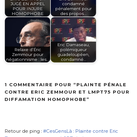
JUGÉ EN APPEL
condamné
POUR INJURE
pénalement pour
HOMOPHOBE
des propos…
Eric Damaseau,
Relaxe d’Éric
polémiqueur
Zemmour pour
guadeloupéen,
négationnisme : les…
condamné…
1 COMMENTAIRE POUR “PLAINTE PÉNALE
CONTRE ERIC ZEMMOUR ET LMPT75 POUR
DIFFAMATION HOMOPHOBE”
Retour de ping :
#CesGensLà : Plainte contre Eric