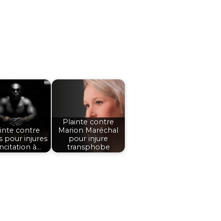
Plainte contre
inte contre
Marion Maréchal
s pour injures
pour injure
incitation à…
transphobe