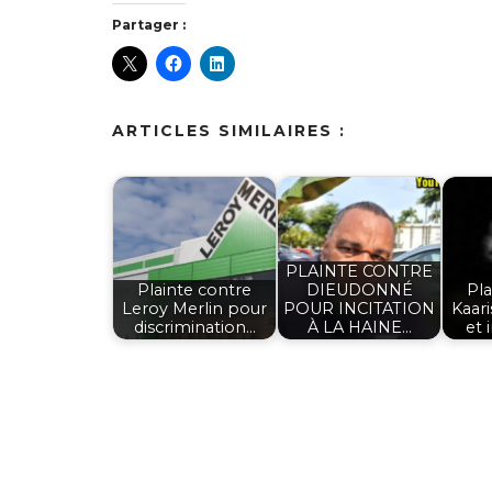
Partager :
ARTICLES SIMILAIRES :
PLAINTE CONTRE
Plainte contre
DIEUDONNÉ
Pla
Leroy Merlin pour
POUR INCITATION
Kaari
discrimination…
À LA HAINE…
et 