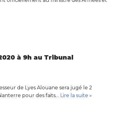
t officiellement au ministre des Armées et
2020 à 9h au Tribunal
esseur de Lyes Alouane sera jugé le 2
Nanterre pour des faits…
Lire la suite »