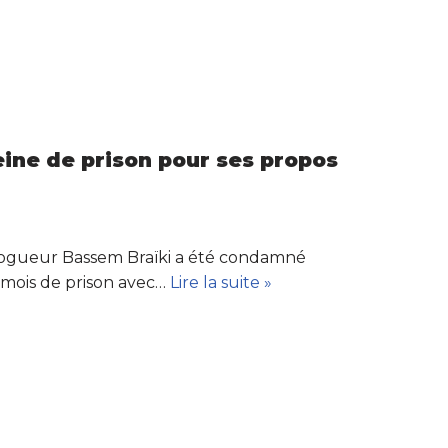
ine de prison pour ses propos
logueur Bassem Braïki a été condamné
mois de prison avec…
Lire la suite »